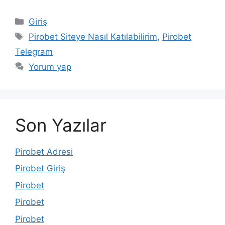
Kategoriler
Giriş
Etiketler
Pirobet Siteye Nasıl Katılabilirim
,
Pirobet
Telegram
Yorum yap
Son Yazılar
Pirobet Adresi
Pirobet Giriş
Pirobet
Pirobet
Pirobet