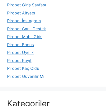
Pirobet Giriş Sayfası
Pirobet Altyapı
Pirobet İnstagram
Pirobet Canlı Destek
Pirobet Mobil Giriş
Pirobet Bonus
Pirobet Üyelik
Pirobet Kayıt
Pirobet Kaç Oldu
Pirobet Güvenilir Mi
Kategoriler