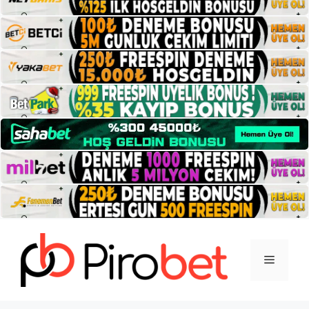
İçeriğe
atla
Menü