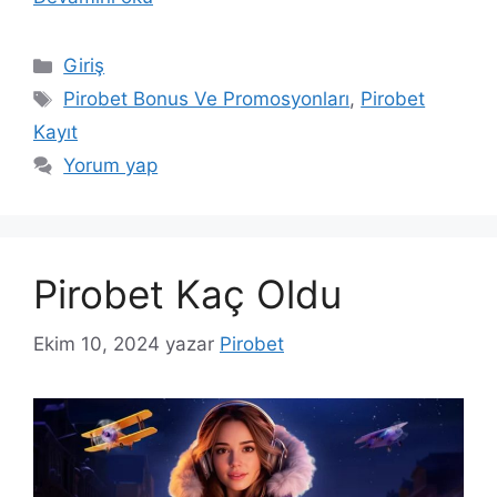
Kategoriler
Giriş
Etiketler
Pirobet Bonus Ve Promosyonları
,
Pirobet
Kayıt
Yorum yap
Pirobet Kaç Oldu
Ekim 10, 2024
yazar
Pirobet