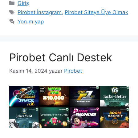
Kategoriler
Giriş
Etiketler
Pirobet İnstagram
,
Pirobet Siteye Üye Olmak
Yorum yap
Pirobet Canlı Destek
Kasım 14, 2024
yazar
Pirobet