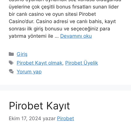
üyelerine çok çeşitli bonus fırsatları sunan lider
bir canlı casino ve oyun sitesi Pirobet
Casino’dur. Casino adresi ve canlı bahis, kayıt
sonrası ilk giriş bonusu ve seçeceğiniz para
yatırma yöntemi ile …
Devamını oku
Kategoriler
Giriş
Etiketler
Pirobet Kayıt olmak
,
Pirobet Üyelik
Yorum yap
Pirobet Kayıt
Ekim 17, 2024
yazar
Pirobet