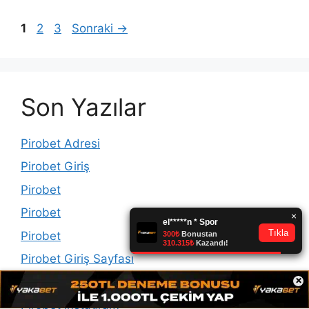
Sayfa
Sayfa
Sayfa
1
2
3
Sonraki
→
Son Yazılar
Pirobet Adresi
Pirobet Giriş
Pirobet
Pirobet
Pirobet
Pirobet Giriş Sayfası
×
Pirobet Altyapı
Pirobet İnstagram