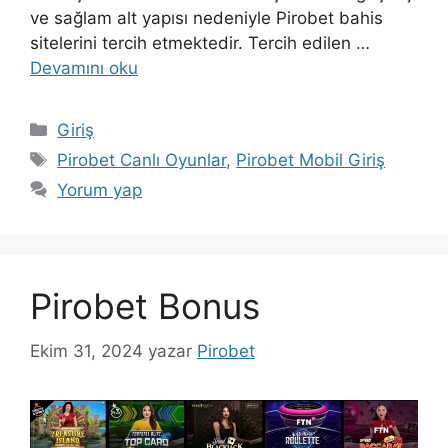
ve sağlam alt yapısı nedeniyle Pirobet bahis
sitelerini tercih etmektedir. Tercih edilen …
Devamını oku
Kategoriler
Giriş
Etiketler
Pirobet Canlı Oyunlar
,
Pirobet Mobil Giriş
Yorum yap
Pirobet Bonus
Ekim 31, 2024
yazar
Pirobet