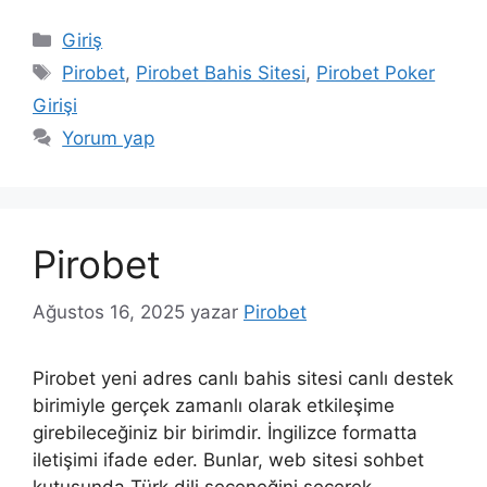
Kategoriler
Giriş
Etiketler
Pirobet
,
Pirobet Bahis Sitesi
,
Pirobet Poker
Girişi
Yorum yap
Pirobet
Ağustos 16, 2025
yazar
Pirobet
Pirobet yeni adres canlı bahis sitesi canlı destek
birimiyle gerçek zamanlı olarak etkileşime
girebileceğiniz bir birimdir. İngilizce formatta
iletişimi ifade eder. Bunlar, web sitesi sohbet