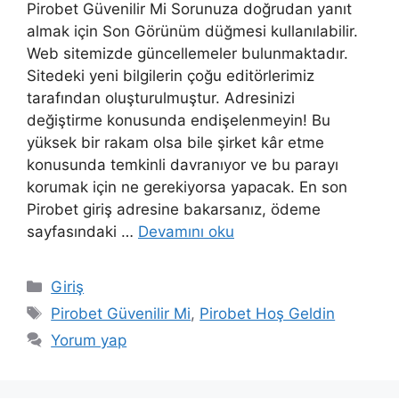
Pirobet Güvenilir Mi Sorunuza doğrudan yanıt
almak için Son Görünüm düğmesi kullanılabilir.
Web sitemizde güncellemeler bulunmaktadır.
Sitedeki yeni bilgilerin çoğu editörlerimiz
tarafından oluşturulmuştur. Adresinizi
değiştirme konusunda endişelenmeyin! Bu
yüksek bir rakam olsa bile şirket kâr etme
konusunda temkinli davranıyor ve bu parayı
korumak için ne gerekiyorsa yapacak. En son
Pirobet giriş adresine bakarsanız, ödeme
sayfasındaki …
Devamını oku
Kategoriler
Giriş
Etiketler
Pirobet Güvenilir Mi
,
Pirobet Hoş Geldin
Yorum yap