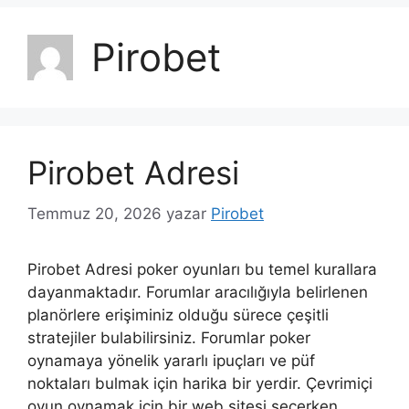
Pirobet
Pirobet Adresi
Temmuz 20, 2026
yazar
Pirobet
Pirobet Adresi poker oyunları bu temel kurallara
dayanmaktadır. Forumlar aracılığıyla belirlenen
planörlere erişiminiz olduğu sürece çeşitli
stratejiler bulabilirsiniz. Forumlar poker
oynamaya yönelik yararlı ipuçları ve püf
noktaları bulmak için harika bir yerdir. Çevrimiçi
oyun oynamak için bir web sitesi seçerken,