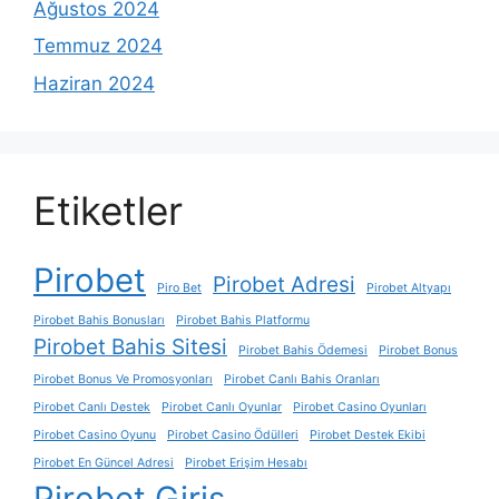
Ağustos 2024
Temmuz 2024
Haziran 2024
Etiketler
Pirobet
Pirobet Adresi
Piro Bet
Pirobet Altyapı
Pirobet Bahis Bonusları
Pirobet Bahis Platformu
Pirobet Bahis Sitesi
Pirobet Bahis Ödemesi
Pirobet Bonus
Pirobet Bonus Ve Promosyonları
Pirobet Canlı Bahis Oranları
Pirobet Canlı Destek
Pirobet Canlı Oyunlar
Pirobet Casino Oyunları
Pirobet Casino Oyunu
Pirobet Casino Ödülleri
Pirobet Destek Ekibi
Pirobet En Güncel Adresi
Pirobet Erişim Hesabı
Pirobet Giriş