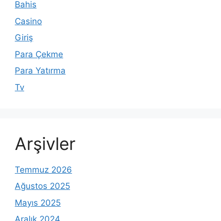
Bahis
Casino
Giriş
Para Çekme
Para Yatırma
Tv
Arşivler
Temmuz 2026
Ağustos 2025
Mayıs 2025
Aralık 2024