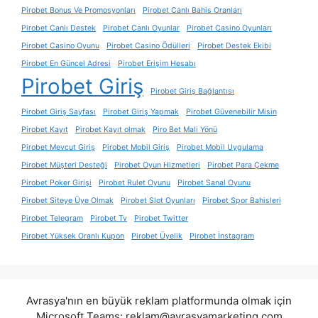
Pirobet Bonus Ve Promosyonları
Pirobet Canlı Bahis Oranları
Pirobet Canlı Destek
Pirobet Canlı Oyunlar
Pirobet Casino Oyunları
Pirobet Casino Oyunu
Pirobet Casino Ödülleri
Pirobet Destek Ekibi
Pirobet En Güncel Adresi
Pirobet Erişim Hesabı
Pirobet Giriş
Pirobet Giriş Bağlantısı
Pirobet Giriş Sayfası
Pirobet Giriş Yapmak
Pirobet Güvenebilir Misin
Pirobet Kayıt
Pirobet Kayıt olmak
Piro Bet Mali Yönü
Pirobet Mevcut Giriş
Pirobet Mobil Giriş
Pirobet Mobil Uygulama
Pirobet Müşteri Desteği
Pirobet Oyun Hizmetleri
Pirobet Para Çekme
Pirobet Poker Girişi
Pirobet Rulet Oyunu
Pirobet Sanal Oyunu
Pirobet Siteye Üye Olmak
Pirobet Slot Oyunları
Pirobet Spor Bahisleri
Pirobet Telegram
Pirobet Tv
Pirobet Twitter
Pirobet Yüksek Oranlı Kupon
Pirobet Üyelik
Pirobet İnstagram
Avrasya'nın en büyük reklam platformunda olmak için
Microsoft Teams:
reklam@avrasyamarketing.com