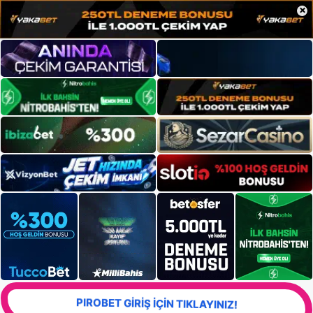
×
PIROBET GİRİŞ İÇİN TIKLAYINIZ!