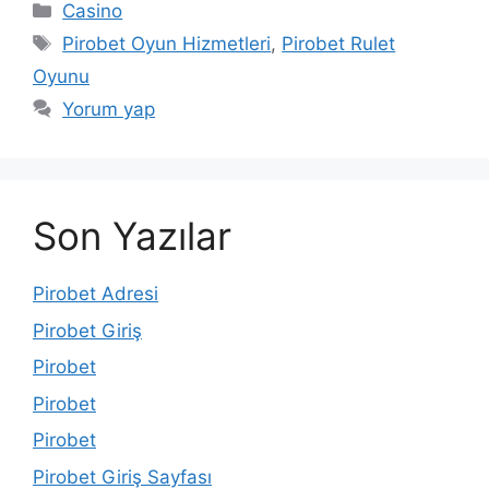
Kategoriler
Casino
Etiketler
Pirobet Oyun Hizmetleri
,
Pirobet Rulet
Oyunu
Yorum yap
Son Yazılar
Pirobet Adresi
Pirobet Giriş
Pirobet
Pirobet
Pirobet
Pirobet Giriş Sayfası