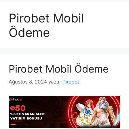
Pirobet Mobil
Ödeme
Pirobet Mobil Ödeme
Ağustos 8, 2024
yazar
Pirobet