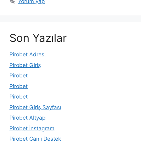
Yorum yap
Son Yazılar
Pirobet Adresi
Pirobet Giriş
Pirobet
Pirobet
Pirobet
Pirobet Giriş Sayfası
Pirobet Altyapı
Pirobet İnstagram
Pirobet Canlı Destek